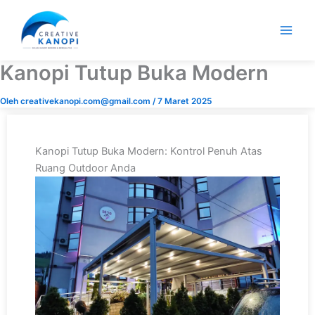
Lewati
ke
konten
Kanopi Tutup Buka Modern
Oleh
creativekanopi.com@gmail.com
/
7 Maret 2025
Kanopi Tutup Buka Modern: Kontrol Penuh Atas
Ruang Outdoor Anda