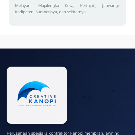
Melayani: Majalengka Kota, Kertajati, Jatiwangi,
Kadipaten, Sumberjaya, dan sekitarnya.
Perusahaan spesialis kontraktor kanopi membran, awning