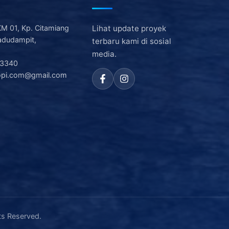
 KM 01, Kp. Citamiang
Lihat update proyek
adudampit,
terbaru kami di sosial
media.
-3340
nopi.com@gmail.com
ts Reserved.