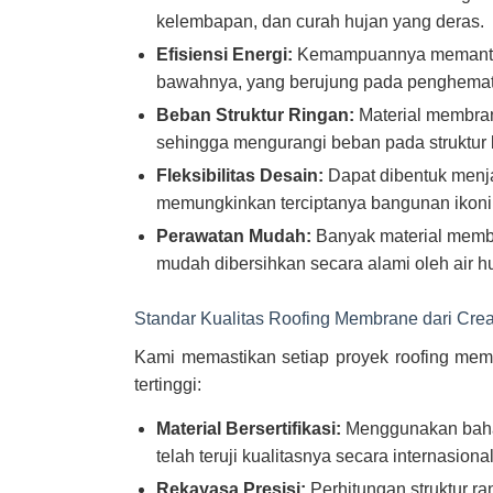
kelembapan, dan curah hujan yang deras.
Efisiensi Energi:
Kemampuannya memantul
bawahnya, yang berujung pada penghemata
Beban Struktur Ringan:
Material membran
sehingga mengurangi beban pada struktur
Fleksibilitas Desain:
Dapat dibentuk menja
memungkinkan terciptanya bangunan ikoni
Perawatan Mudah:
Banyak material memb
mudah dibersihkan secara alami oleh air h
Standar Kualitas Roofing Membrane dari Crea
Kami memastikan setiap proyek roofing mem
tertinggi:
Material Bersertifikasi:
Menggunakan baha
telah teruji kualitasnya secara internasional
Rekayasa Presisi:
Perhitungan struktur r