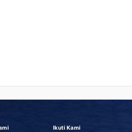
ami
Ikuti Kami