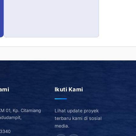
ami
Ikuti Kami
 KM 01, Kp. Citamiang
Lihat update proyek
adudampit,
terbaru kami di sosial
media.
-3340