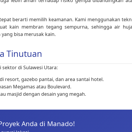
l juga lebih aman terhadap risiko gempa dibandingkan at
tepat berarti memilih keamanan. Kami menggunakan tekn
at kain membran tegang sempurna, sehingga air huj
n yang bisa merusak kain.
ta Tinutuan
sektor di Sulawesi Utara:
 resort, gazebo pantai, dan area santai hotel.
wasan Megamas atau Boulevard.
tau masjid dengan desain yang megah.
Proyek Anda di Manado!