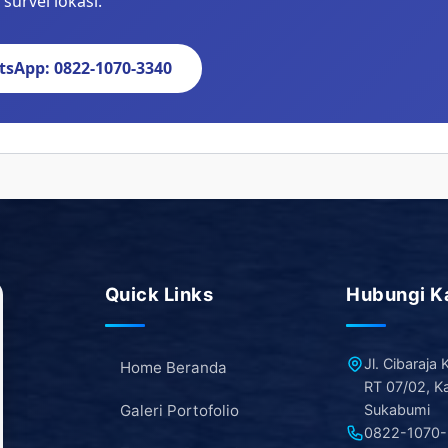
survei lokasi.
sApp: 0822-1070-3340
Quick Links
Hubungi K
Jl. Cibaraja
Home Beranda
RT 07/02, K
Galeri Portofolio
Sukabumi
0822-1070