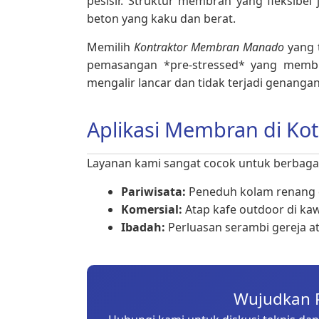
pesisir. Struktur membran yang fleksibe
beton yang kaku dan berat.
Memilih
Kontraktor Membran Manado
yang 
pemasangan *pre-stressed* yang membu
mengalir lancar dan tidak terjadi genanga
Aplikasi Membran di Ko
Layanan kami sangat cocok untuk berbagai 
Pariwisata:
Peneduh kolam renang di
Komersial:
Atap kafe outdoor di ka
Ibadah:
Perluasan serambi gereja a
Wujudkan 