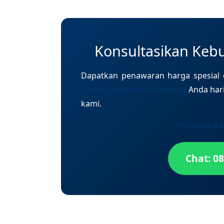
Konsultasikan Keb
Dapatkan penawaran harga spesial d
Kanopi Membran Salatiga
Anda hari
kami.
Hubungi Ka
Chat: 0