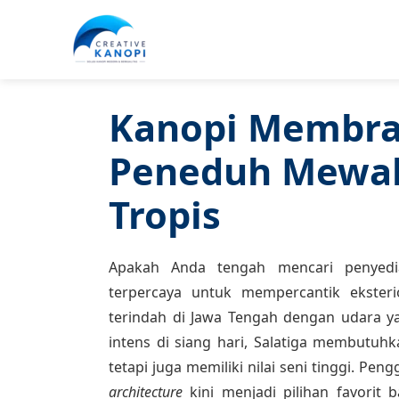
Lewati
ke
konten
Kanopi Membran
Peneduh Mewah
Tropis
Apakah Anda tengah mencari penyed
terpercaya untuk mempercantik ekster
terindah di Jawa Tengah dengan udara y
intens di siang hari, Salatiga membutuh
tetapi juga memiliki nilai seni tinggi. P
architecture
kini menjadi pilihan favorit b