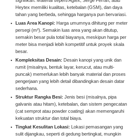
signifikan. Material seperti Agtex, Serge Ferrari, atau
Heytex memiliki kualitas, ketebalan (GSM), dan daya
tahan yang berbeda, sehingga harganya pun bervariasi.
Luas Area Kanopi:
Harga umumnya dihitung per meter
persegi (m²). Semakin luas area yang akan ditutup,
semakin besar pula total biayanya, meskipun harga per
meter bisa menjadi lebih kompetitif untuk proyek skala
besar.
Kompleksitas Desain:
Desain kanopi yang unik dan
rumit (misalnya, bentuk layar, kerucut, atau multi-
puncak) memerlukan lebih banyak material dan proses
pengerjaan yang lebih detail dibandingkan desain datar
sederhana.
Struktur Rangka Besi:
Jenis besi (misalnya, pipa
galvanis atau hitam), ketebalan, dan sistem pengecatan
(cat semprot atau powder coating) akan memengaruhi
kekuatan struktur dan total biaya.
Tingkat Kesulitan Lokasi:
Lokasi pemasangan yang
sulit dijangkau, seperti di gedung bertingkat, mungkin