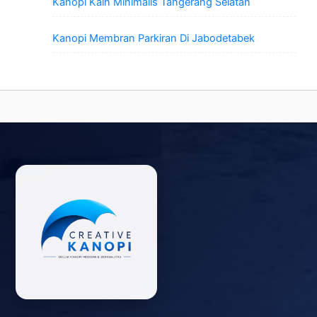
Kanopi Kain Minimalis Tangerang Selatan
Kanopi Membran Parkiran Di Jabodetabek